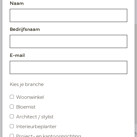
Naam
producten
Bedrijfsnaam
E-mail
Kies je branche
Woonwinkel
Bloemist
Architect / stylist
Interieurbeplanter
Gloriosa Tak Oranje H120
Mandarijn
Project- en kantoorinrichting