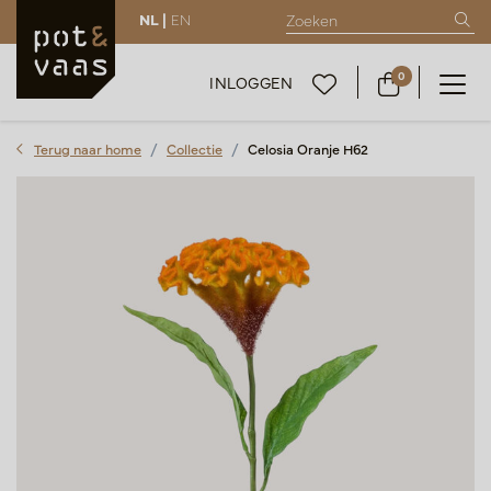
NL |
EN
0
INLOGGEN
Terug naar home
Collectie
Celosia Oranje H62