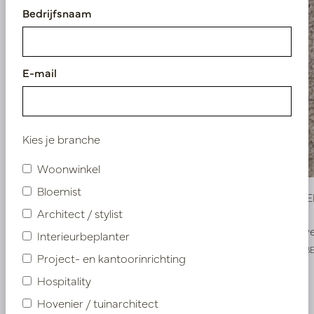
Bedrijfsnaam
E-mail
Kies je branche
Woonwinkel
Bloemist
Carpet TEMBER Grey 200X300cm
Carpet T
Architect / stylist
Snel weer op voorraad, reserveer nu
Snel w
Interieurbeplanter
LN66.TEMBERGRM
LN66.TEMB
Project- en kantoorinrichting
Hospitality
Meer van Kleden
Hovenier / tuinarchitect