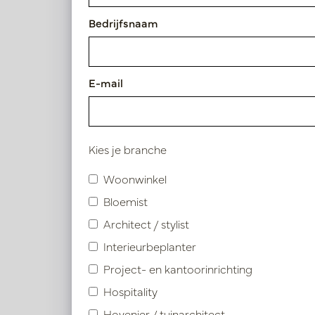
Bedrijfsnaam
Artikelnummer: LN66.DAVEBES
E-mail
Vergelijkbare product
Kies je branche
Woonwinkel
Bloemist
Architect / stylist
Interieurbeplanter
Project- en kantoorinrichting
Hospitality
Hovenier / tuinarchitect