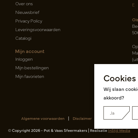
Over ons
E
Nieuwsbrief
Oi
Privacy Policy
Be
Leveringsvoorwaarden
50
Catalogi
Op
Mijn account
Ma
Inloggen
(ui
Mijn bestellingen
Ca
Cookies
Mijn favorieten
Ra
14
Wij slaan cooki
Roz
akkoord?
Ja
Algemene voorwaarden
|
Disclaimer
|
RSS Feed
© Copyright 2026 - Pot & Vaas Sfeermakers | Realisatie
InStijl Media