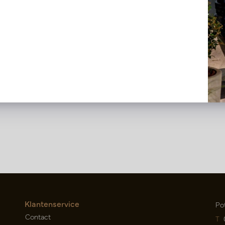
t DAVE Brown 170x240cm
Carpet DAVE Ecru 170x240
l weer op voorraad,
Snel weer op voorraad,
erveer nu
reserveer nu
DAVEBRS
LN66.DAVEECS
Klantenservice
Po
Contact
T