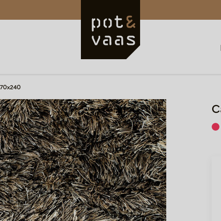
170x240
C