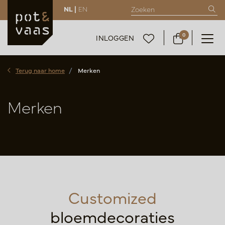
NL |
EN
0
INLOGGEN
Terug naar home
Merken
Merken
Customized
bloemdecoraties