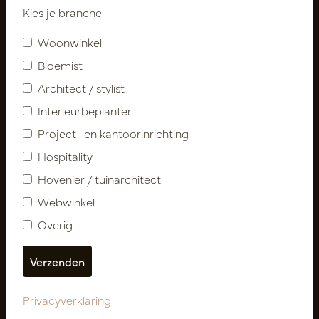
Kies je branche
Abonneer
Woonwinkel
Bloemist
Klantenservice
Architect / stylist
Contact
Interieurbeplanter
Over ons
Project- en kantoorinrichting
Nieuwsbrief
Hospitality
Privacy Policy
Hovenier / tuinarchitect
Leveringsvoorwaarden
Webwinkel
Catalogi
Overig
Mijn account
Inloggen
Mijn bestellingen
Mijn favorieten
Privacyverklaring