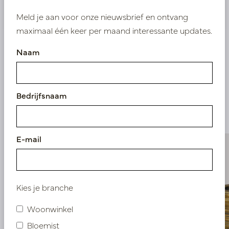
Nieuw? Registreer hier
Meld je aan voor onze nieuwsbrief en ontvang
maximaal één keer per maand interessante updates.
Naam
Vergelijkbare
Bedrijfsnaam
producten
E-mail
Kies je branche
Woonwinkel
Bloemist