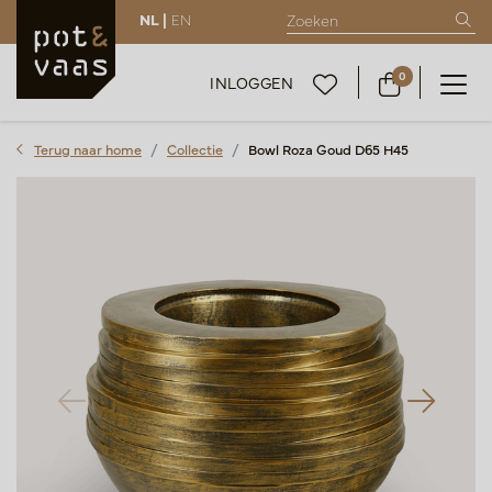
NL |
EN
0
INLOGGEN
Terug naar home
Collectie
Bowl Roza Goud D65 H45