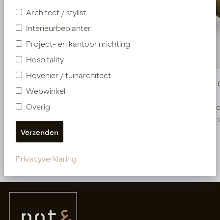
Architect / stylist
Interieurbeplanter
Project- en kantoorinrichting
Hospitality
Hovenier / tuinarchitect
Pot Roza Ovaal Goud L50 B20 H25
Pot Roza 
Webwinkel
Overig
Op voorraad
Op voo
PV22.022GOM
PV22.022GO
Meer van Potten
Privacyverklaring