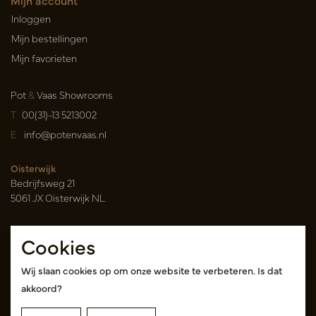
Mijn account
Inloggen
Mijn bestellingen
Mijn favorieten
Pot
&
Vaas Showrooms
T
00(31)-13 5213002
E
info@potenvaas.nl
Oisterwijk
Bedrijfsweg 21
5061 JX Oisterwijk NL
Openingstijden
Cookies
Maandag t/m vrijdag 09.00-17.00 uur
(uitsluitend op afspraak)
Wij slaan cookies op om onze website te verbeteren. Is dat
akkoord?
Cash & Carry Tica Aalsmeer
Randweg 155