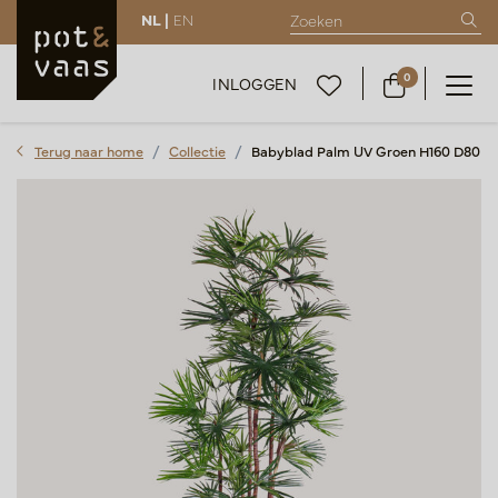
NL |
EN
0
INLOGGEN
Terug naar home
Collectie
Babyblad Palm UV Groen H160 D80