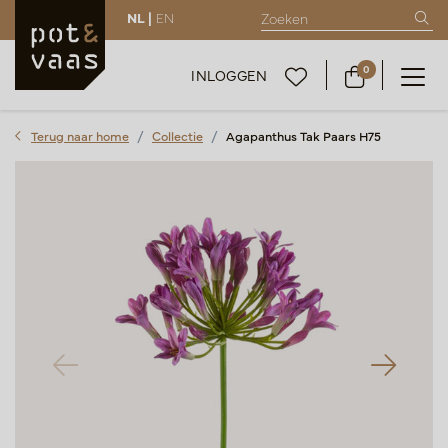
NL |
EN
0
INLOGGEN
Terug naar home
Collectie
Agapanthus Tak Paars H75