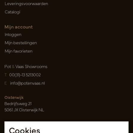
Leveringsvoorwaarden
Catalogi
Mijn account
Inloggen
Mijn bestellingen
Mijn favorieten
Pot
&
Vaas Showrooms
T
00(31)-13 5213002
E
info@potenvaas.nl
Oisterwijk
Bedrijfsweg 21
5061 JX Oisterwijk NL
Openingstijden
Cookies
Maandag t/m vrijdag 09.00-17.00 uur