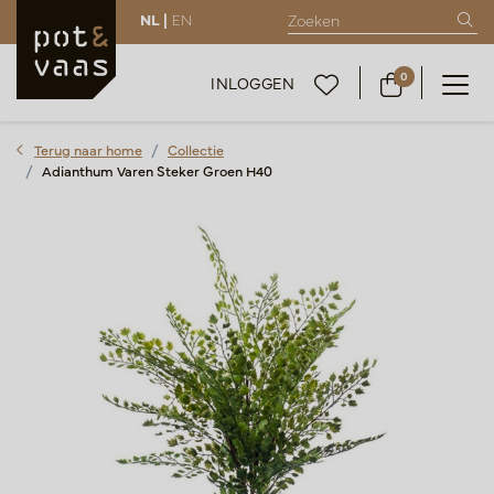
NL |
EN
0
INLOGGEN
Terug naar home
Collectie
Adianthum Varen Steker Groen H40