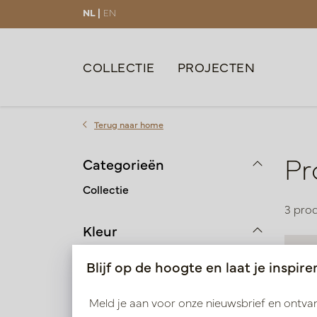
NL |
EN
COLLECTIE
PROJECTEN
Terug naar home
Pr
Categorieën
Collectie
3 pro
Kleur
Bruin | Taupe | Beige
Blijf op de hoogte en laat je inspire
Groen
Meld je aan voor onze nieuwsbrief en ontv