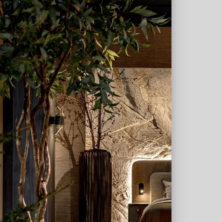
35
Kussen Osaka Taupe L50 B35
Op voorraad
LN88.PERT351