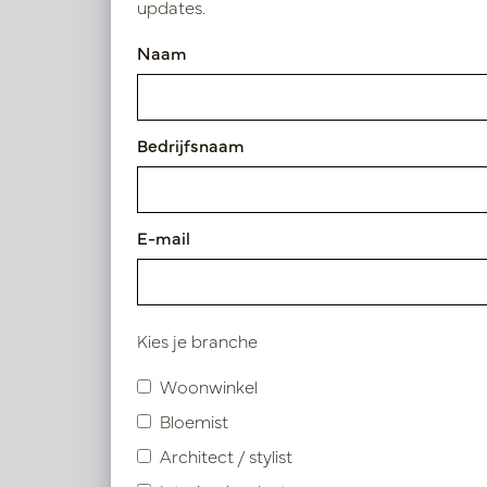
Rood | Oranje
updates.
Naam
Materiaal
Textiel
Bedrijfsnaam
Kusse
Hoogte
Op
E-mail
25 - 50cm
LN88.P
Diameter
Kies je branche
25 - 50cm
Woonwinkel
Bloemist
Gebruik
Architect / stylist
Indoor