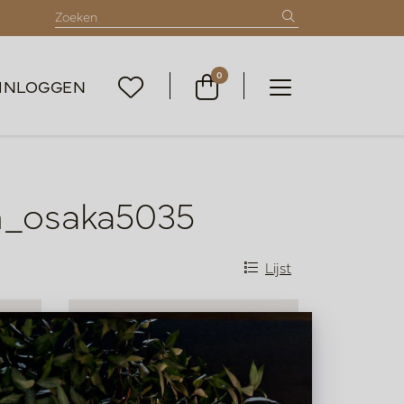
0
INLOGGEN
m_osaka5035
Lijst