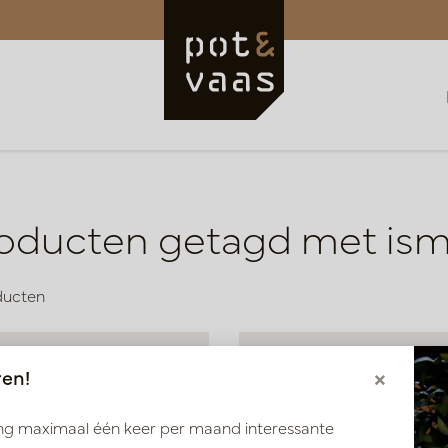
oducten getagd met is
ducten
ren!
×
ang maximaal één keer per maand interessante