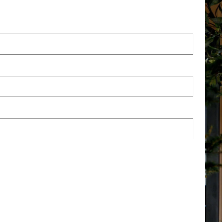
n Osaka Green L50 B35
Kussen Osaka Oranje L50 B
 voorraad
Op voorraad
ERG351
LN88.PERO351