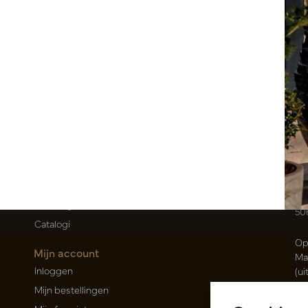
Klantenservice
Po
Contact
T
Over ons
E
Nieuwsbrief
Oi
Privacy Policy
Be
Leveringsvoorwaarden
50
Catalogi
Op
Mijn account
Ma
Inloggen
(ui
Mijn bestellingen
Ca