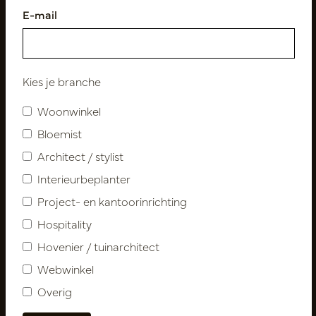
E-mail
Volg ons
Kies je branche
Woonwinkel
Nieuwsbrief
Bloemist
Architect / stylist
Abonneer
Interieurbeplanter
Project- en kantoorinrichting
Klantenservice
Hospitality
Contact
Hovenier / tuinarchitect
Over ons
Webwinkel
Nieuwsbrief
Overig
Privacy Policy
Leveringsvoorwaarden