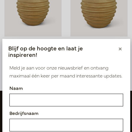
Pot Bully Bruin D39 H36
Pot Bully Bruin D65 H59
Blijf op de hoogte en laat je
×
inspireren!
Op voorraad
Op voorraad
PV84.2563TES
PV84.2563TEL
Meld je aan voor onze nieuwsbrief en ontvang
maximaal één keer per maand interessante updates.
Naam
Bedrijfsnaam