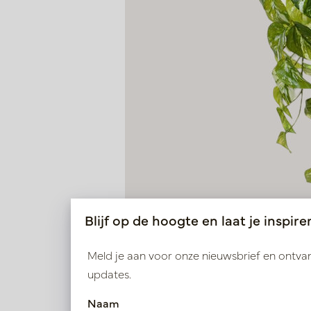
Blijf op de hoogte en laat je inspire
Meld je aan voor onze nieuwsbrief en ontv
updates.
Naam
Scindapsus Pothos Hangplan