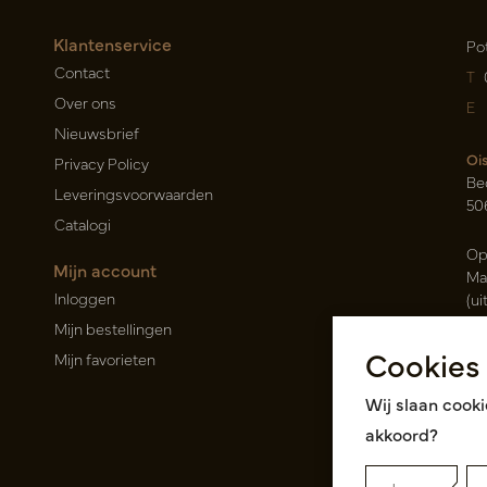
Klantenservice
Po
Contact
T
Over ons
E
Nieuwsbrief
Oi
Privacy Policy
Be
Leveringsvoorwaarden
50
Catalogi
Op
Mijn account
Ma
Inloggen
(ui
Mijn bestellingen
Ca
Cookies
Mijn favorieten
Ra
14
Wij slaan cooki
Roz
akkoord?