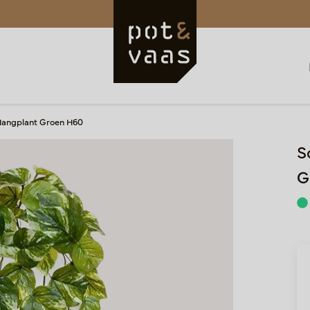
Hangplant Groen H60
S
G