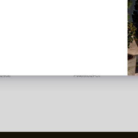
apsus Pictus Hangplant
Hangplant Pothos Groen H1
 H60
 voorraad
Op voorraad
202906
PV46.61012POT