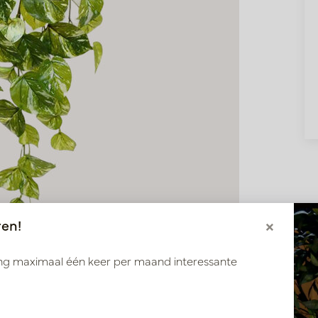
ren!
×
ang maximaal één keer per maand interessante
t Groen H60