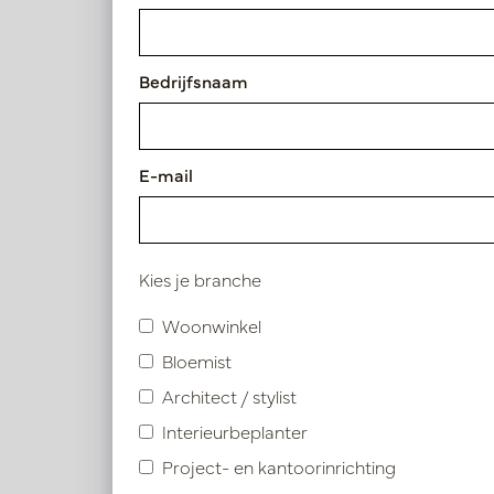
Artikelnummer: PV17.4202306
Bedrijfsnaam
Symbolen index
Product specificaties
E-mail
Kies je branche
Vergelijkbare product
Woonwinkel
Bloemist
Architect / stylist
Interieurbeplanter
Project- en kantoorinrichting