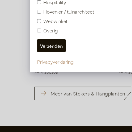
Hospitality
Hovenier / tuinarchitect
Webwinkel
Overig
Scindapsus Hangplant Groen H80
Scind
Groen
Privacyverklaring
Op voorraad
Op
PV17.4200308
PV17.4
Meer van Stekers & Hangplanten