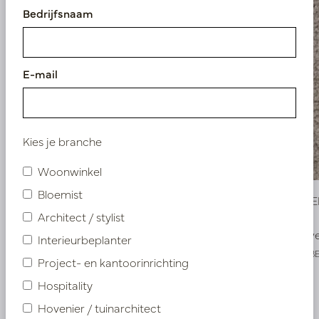
Bedrijfsnaam
E-mail
Kies je branche
Woonwinkel
Bloemist
Carpet TEMBER Grey 200X300cm
Carpet T
Architect / stylist
Snel weer op voorraad, reserveer nu
Snel w
Interieurbeplanter
LN66.TEMBERGRM
LN66.TEMB
Project- en kantoorinrichting
Hospitality
Meer van Kleden
Hovenier / tuinarchitect